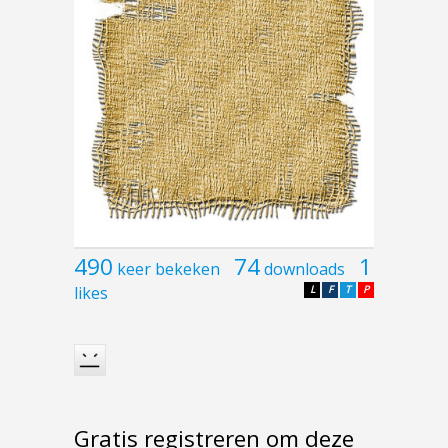
490
74
1
keer bekeken
downloads
likes
L
F
T
P
Gratis registreren om deze