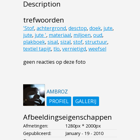
Description
trefwoorden
'Stof
,
achtergrond
,
desctop
,
doek
,
jute
,
jute
,
jute '
,
materiaal
,
miljoen
,
oud
,
plakboek
,
sisal
,
sizal
,
stof
,
structuur
,
textiel tapijt
,
tlo
,
vernietigd
,
weefsel
geen reacties op deze foto
AMBROZ
PROFIEL
GALLERIJ
Afbeeldingseigenschappen
Afmetingen:
1280px * 2000px
Gepubliceerd:
January - 19 - 2010