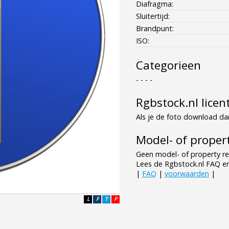
Diafragma:
Sluitertijd:
Brandpunt:
ISO:
Categorieen
- - - -
Rgbstock.nl licen
Als je de foto download dan
Model- of propert
Geen model- of property re
Lees de Rgbstock.nl FAQ e
|
FAQ
|
voorwaarden
|
L
F
T
P