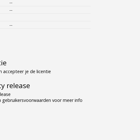
--
--
--
tie
 accepteer je de licentie
y release
lease
n gebruikersvoorwaarden voor meer info