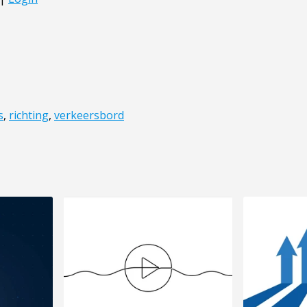
s
,
richting
,
verkeersbord