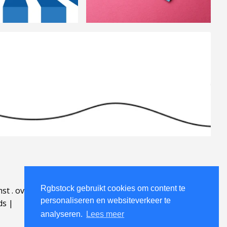
Rgbstock gebruikt cookies om content te
mst
.
over
.
personaliseren en websiteverkeer te
ds
|
analyseren.
Lees meer