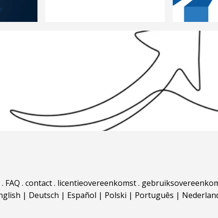
.
FAQ
.
contact
.
licentieovereenkomst
.
gebruiksovereenko
nglish
|
Deutsch
|
Español
|
Polski
|
Português
|
Nederlan