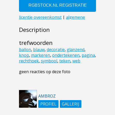
Description
trefwoorden
ballon
,
blauw
,
decoratie
,
glanzend
,
knop
,
markeren
,
ondertekenen
,
pagina
,
rechthoek
,
symbool
,
teken
,
web
geen reacties op deze foto
AMBROZ
PROFIEL
GALLERIJ