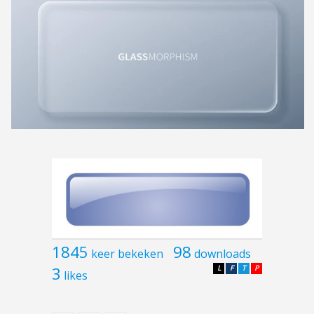
1845
98
keer bekeken
downloads
3
L
F
T
P
likes