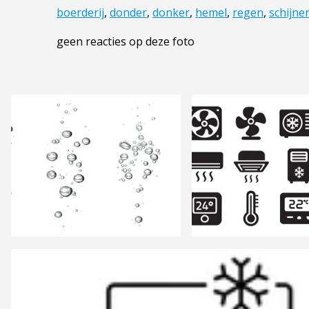
boerderij
,
donder
,
donker
,
hemel
,
regen
,
schijne
geen reacties op deze foto