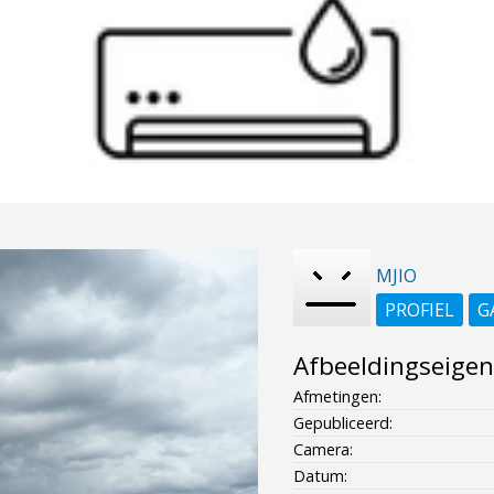
MJIO
PROFIEL
G
Afbeeldingseige
Afmetingen:
Gepubliceerd:
Camera:
Datum: