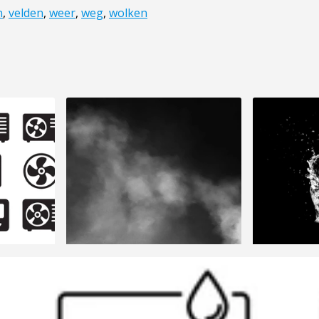
n
,
velden
,
weer
,
weg
,
wolken