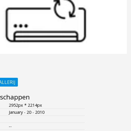
ALLERIJ
nschappen
2952px * 2214px
January - 20 - 2010
--