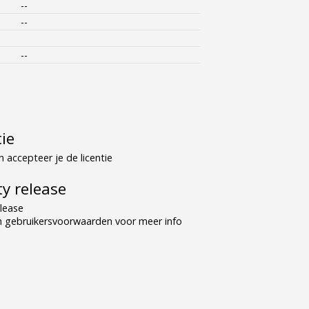
--
--
--
tie
 accepteer je de licentie
y release
lease
n gebruikersvoorwaarden voor meer info