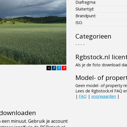
Diafragma:
Sluitertijd:
Brandpunt:
ISO:
Categorieen
- - - -
Rgbstock.nl licen
Als je de foto download dan
L
F
T
P
Model- of propert
Geen model- of property re
Lees de Rgbstock.nl FAQ e
|
FAQ
|
voorwaarden
|
e downloaden