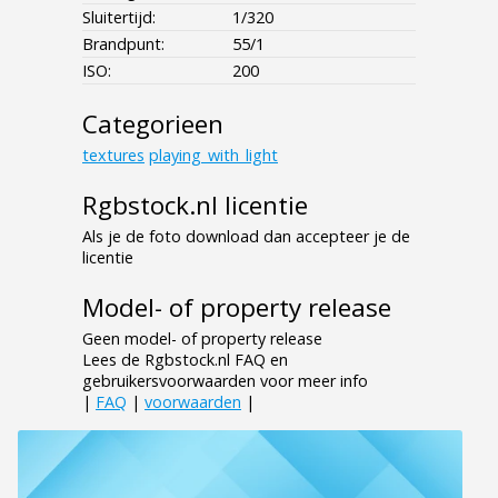
Sluitertijd:
1/320
Brandpunt:
55/1
ISO:
200
Categorieen
textures
playing_with_light
Rgbstock.nl licentie
Als je de foto download dan accepteer je de
licentie
Model- of property release
Geen model- of property release
Lees de Rgbstock.nl FAQ en
gebruikersvoorwaarden voor meer info
|
FAQ
|
voorwaarden
|