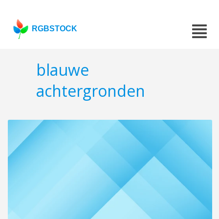
RGBSTOCK
blauwe
achtergronden