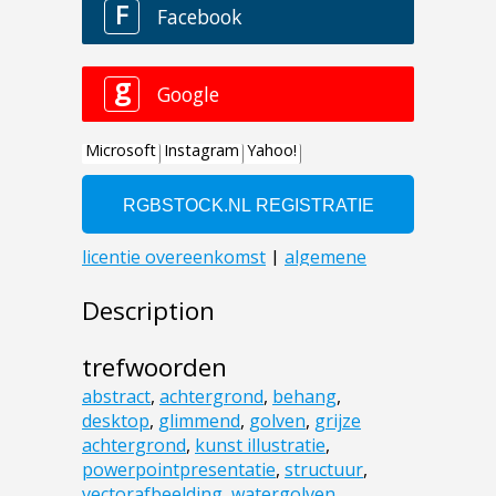
Description
trefwoorden
abstract
,
achtergrond
,
behang
,
desktop
,
glimmend
,
golven
,
grijze
achtergrond
,
kunst illustratie
,
powerpointpresentatie
,
structuur
,
vectorafbeelding
,
watergolven