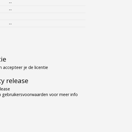
--
--
--
tie
 accepteer je de licentie
y release
lease
n gebruikersvoorwaarden voor meer info