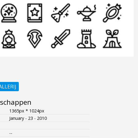
ALLERIJ
nschappen
1365px * 1024px
January - 23 - 2010
--