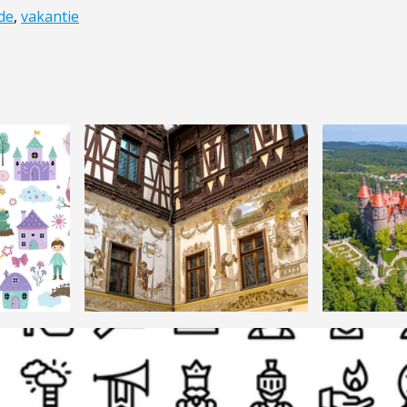
de
,
vakantie