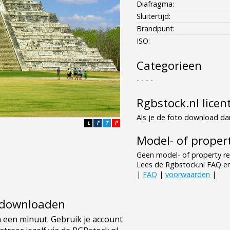
Diafragma:
Sluitertijd:
Brandpunt:
ISO:
Categorieen
- - - -
Rgbstock.nl licen
Als je de foto download dan
L
F
T
P
Model- of propert
Geen model- of property re
Lees de Rgbstock.nl FAQ e
|
FAQ
|
voorwaarden
|
e downloaden