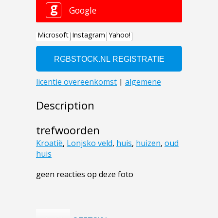
Description
trefwoorden
Kroatië
,
Lonjsko veld
,
huis
,
huizen
,
oud
huis
geen reacties op deze foto