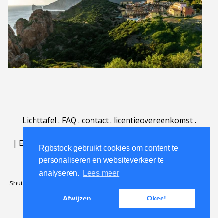
Lichttafel
.
FAQ
.
contact
.
licentieovereenkomst
.
gebruiksovereenkomst
.
over
.
|
English
|
Deutsch
|
Español
|
Polski
|
Português
|
Rgbstock gebruikt cookies om content te
Nederlands
|
personaliseren en websiteverkeer te
analyseren.
Lees meer
Shutterstock official partner of Rgbstock
Saqurai AI official partner of
Rgbstock
Afwijzen
Okee!