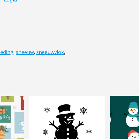
leding
,
sneeuw
,
sneeuwvlok
,