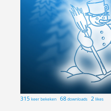
315
68
2
keer bekeken
downloads
likes