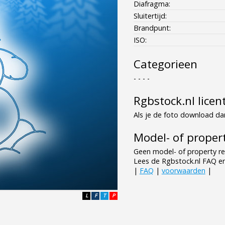
Diafragma:
Sluitertijd:
Brandpunt:
ISO:
Categorieen
- - - -
Rgbstock.nl licen
Als je de foto download dan
Model- of propert
Geen model- of property re
Lees de Rgbstock.nl FAQ e
|
FAQ
|
voorwaarden
|
L
F
T
P