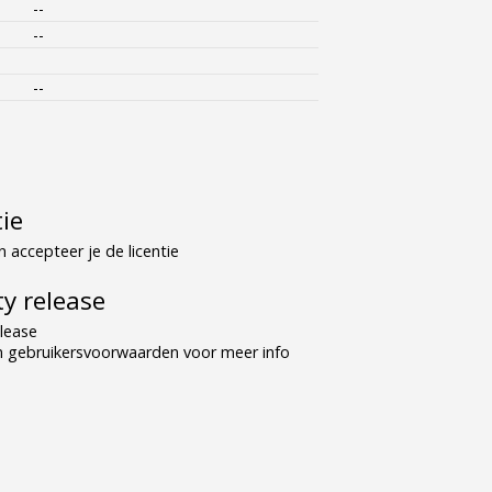
--
--
--
tie
 accepteer je de licentie
y release
lease
n gebruikersvoorwaarden voor meer info