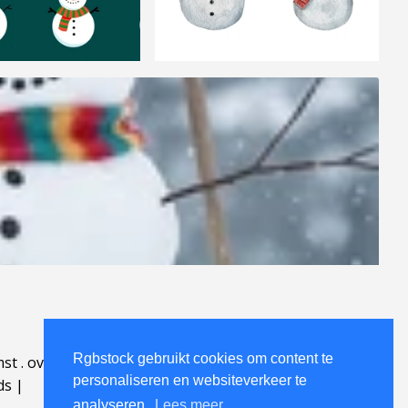
Rgbstock gebruikt cookies om content te
mst
.
over
.
personaliseren en websiteverkeer te
ds
|
analyseren.
Lees meer