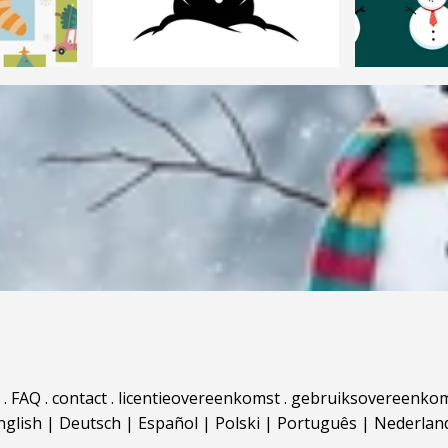
.
FAQ
.
contact
.
licentieovereenkomst
.
gebruiksovereenko
nglish
|
Deutsch
|
Español
|
Polski
|
Português
|
Nederlan