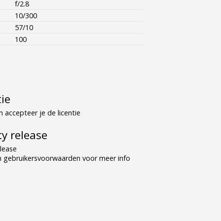
f/2.8
10/300
57/10
100
tie
 accepteer je de licentie
y release
lease
n gebruikersvoorwaarden voor meer info