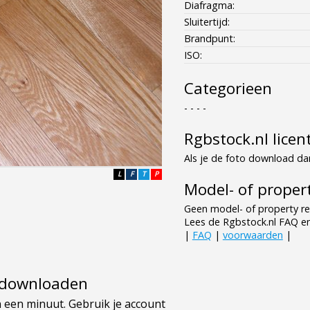
Diafragma:
Sluitertijd:
Brandpunt:
ISO:
Categorieen
- - - -
Rgbstock.nl licen
Als je de foto download dan
L
F
T
P
Model- of propert
Geen model- of property re
Lees de Rgbstock.nl FAQ e
|
FAQ
|
voorwaarden
|
e downloaden