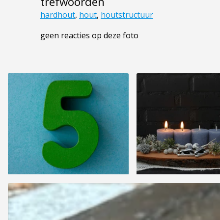
trefwoorden
hardhout
,
hout
,
houtstructuur
geen reacties op deze foto