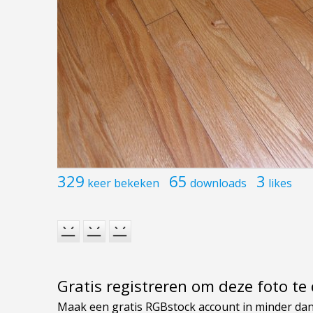
329
65
3
keer bekeken
downloads
likes
Gratis registreren om deze foto t