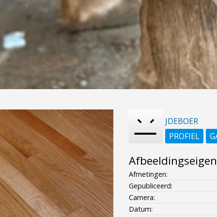
JDEBOER
PROFIEL
G
Afbeeldingseige
Afmetingen:
Gepubliceerd:
Camera:
Datum: