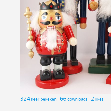
324
66
2
keer bekeken
downloads
likes