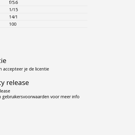
f/5.6
1/15
14/1
100
tie
 accepteer je de licentie
y release
lease
n gebruikersvoorwaarden voor meer info