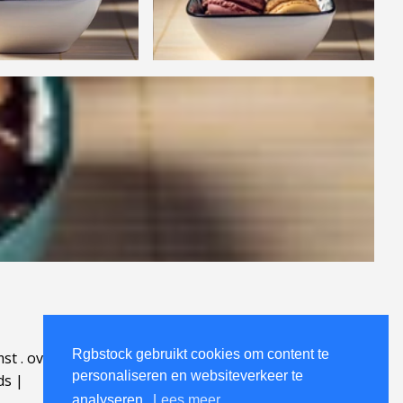
Rgbstock gebruikt cookies om content te
mst
.
over
.
personaliseren en websiteverkeer te
ds
|
analyseren.
Lees meer