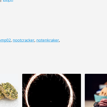
omp02
,
nootcracker
,
notenkraker
,