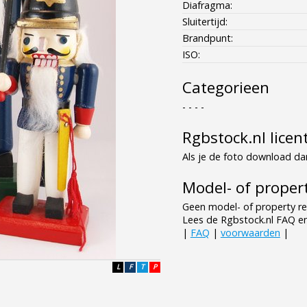
Diafragma:
Sluitertijd:
Brandpunt:
ISO:
Categorieen
- - - -
Rgbstock.nl licen
Als je de foto download dan
Model- of propert
Geen model- of property re
Lees de Rgbstock.nl FAQ e
|
FAQ
|
voorwaarden
|
L
F
T
P