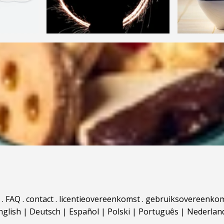
.
FAQ
.
contact
.
licentieovereenkomst
.
gebruiksovereenko
nglish
|
Deutsch
|
Español
|
Polski
|
Português
|
Nederlan