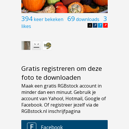
394
69
3
keer bekeken
downloads
likes
L
F
T
P
Gratis registreren om deze
foto te downloaden