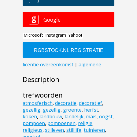
Description
trefwoorden
atmosferisch
,
decoratie
,
decoratief
,
gezellig
,
gezellig
,
groente
,
herfst
,
koken
,
landbouw
,
landelijk
,
maïs
,
oogst
,
pompoen
,
pompoenen
,
religie
,
religieus
,
stilleven
,
stilllife
,
tuinieren
,
voedsel