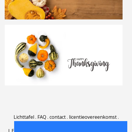
Lichttafel
.
FAQ
.
contact
.
licentieovereenkomst
.
gebruiksovereenkomst
.
over
.
|
English
|
Deutsch
|
Español
|
Polski
|
Português
|