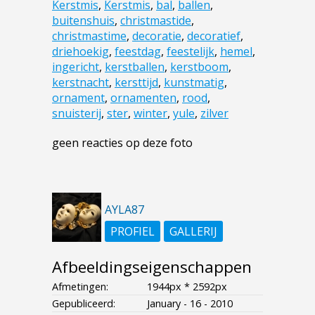
Kerstmis
,
Kerstmis
,
bal
,
ballen
,
buitenshuis
,
christmastide
,
christmastime
,
decoratie
,
decoratief
,
driehoekig
,
feestdag
,
feestelijk
,
hemel
,
ingericht
,
kerstballen
,
kerstboom
,
kerstnacht
,
kersttijd
,
kunstmatig
,
ornament
,
ornamenten
,
rood
,
snuisterij
,
ster
,
winter
,
yule
,
zilver
geen reacties op deze foto
AYLA87
PROFIEL
GALLERIJ
Afbeeldingseigenschappen
Afmetingen:
1944px * 2592px
Gepubliceerd:
January - 16 - 2010