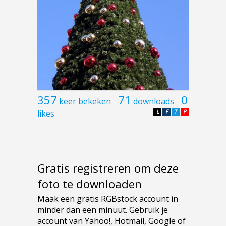
357
71
0
keer bekeken
downloads
likes
L
F
T
P
Gratis registreren om deze
foto te downloaden