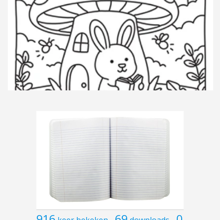
916
69
0
keer bekeken
downloads