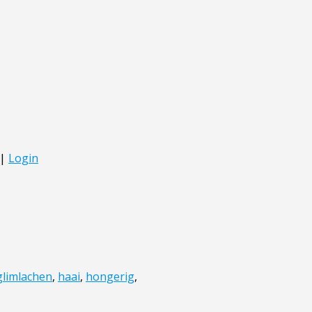
glimlachen
,
haai
,
hongerig
,