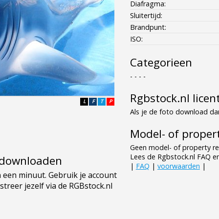
Diafragma:
Sluitertijd:
Brandpunt:
ISO:
Categorieen
- - - -
Rgbstock.nl licen
L
F
T
P
Als je de foto download dan
Model- of propert
Geen model- of property re
Lees de Rgbstock.nl FAQ e
e downloaden
|
FAQ
|
voorwaarden
|