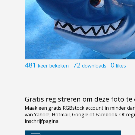
481
72
0
keer bekeken
downloads
likes
Gratis registreren om deze foto t