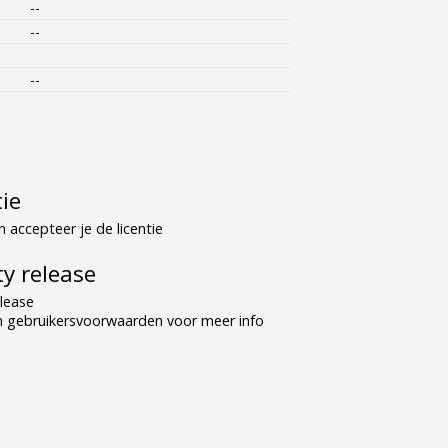
--
--
--
tie
 accepteer je de licentie
y release
lease
n gebruikersvoorwaarden voor meer info