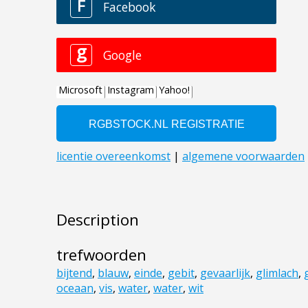
Description
trefwoorden
bijtend
,
blauw
,
einde
,
gebit
,
gevaarlijk
,
glimlach
,
oceaan
,
vis
,
water
,
water
,
wit