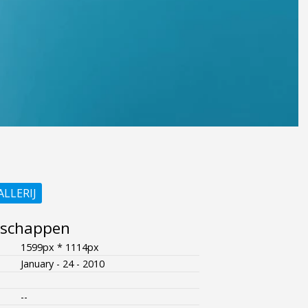
ALLERIJ
nschappen
1599px * 1114px
January - 24 - 2010
--