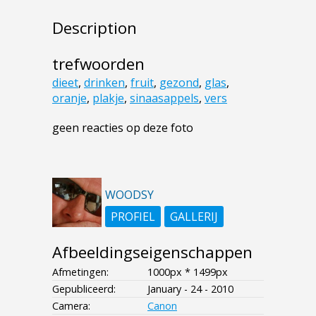
Description
trefwoorden
dieet
,
drinken
,
fruit
,
gezond
,
glas
,
oranje
,
plakje
,
sinaasappels
,
vers
geen reacties op deze foto
WOODSY
PROFIEL
GALLERIJ
Afbeeldingseigenschappen
Afmetingen:
1000px * 1499px
Gepubliceerd:
January - 24 - 2010
Camera:
Canon