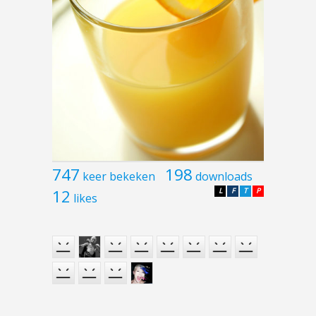
747
198
keer bekeken
downloads
12
L
F
T
P
likes