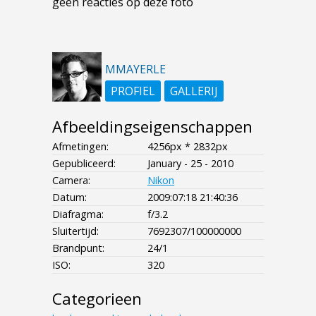
geen reacties op deze foto
MMAYERLE
PROFIEL
GALLERIJ
Afbeeldingseigenschappen
Afmetingen:
4256px * 2832px
Gepubliceerd:
January - 25 - 2010
Camera:
Nikon
Datum:
2009:07:18 21:40:36
Diafragma:
f/3.2
Sluitertijd:
7692307/100000000
Brandpunt:
24/1
ISO:
320
Categorieen