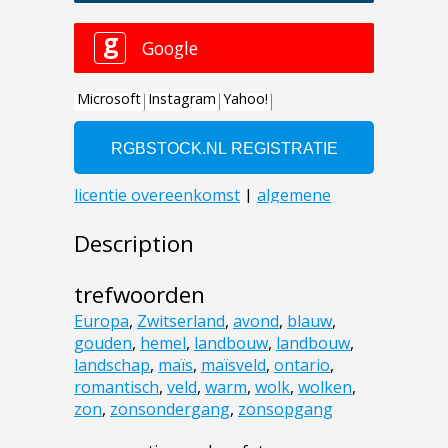
Description
trefwoorden
Europa
,
Zwitserland
,
avond
,
blauw
,
gouden
,
hemel
,
landbouw
,
landbouw
,
landschap
,
maïs
,
maïsveld
,
ontario
,
romantisch
,
veld
,
warm
,
wolk
,
wolken
,
zon
,
zonsondergang
,
zonsopgang