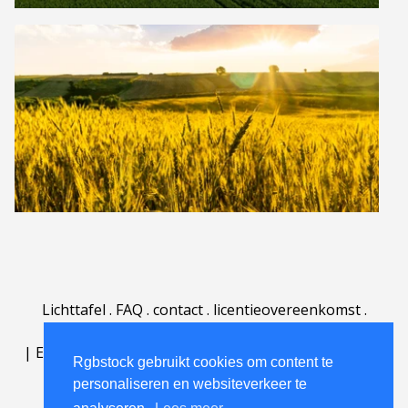
Lichttafel
.
FAQ
.
contact
.
licentieovereenkomst
.
gebruiksovereenkomst
.
over
.
|
English
|
Deutsch
|
Español
|
Polski
|
Português
|
Rgbstock gebruikt cookies om content te
Nederlands
|
personaliseren en websiteverkeer te