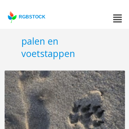
RGBSTOCK
palen en
voetstappen