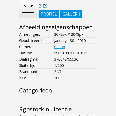
BIES
PROFIEL
GALLERIJ
Afbeeldingseigenschappen
Afmetingen:
3072px * 2048px
Gepubliceerd:
January - 30 - 2010
Camera:
Canon
Datum:
1980:01:01 00:01:35
Diafragma:
370648/65536
Sluitertijd:
1/200
Brandpunt:
24/1
ISO:
100
Categorieen
- - - -
Rgbstock.nl licentie