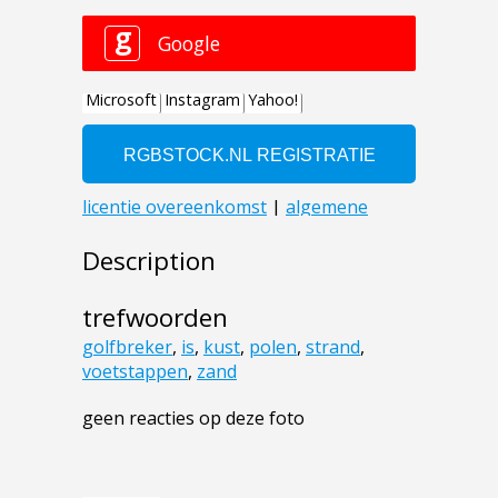
Description
trefwoorden
golfbreker
,
is
,
kust
,
polen
,
strand
,
voetstappen
,
zand
geen reacties op deze foto