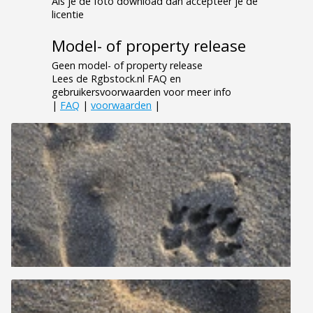
Als je de foto download dan accepteer je de
licentie
Model- of property release
Geen model- of property release
Lees de Rgbstock.nl FAQ en
gebruikersvoorwaarden voor meer info
|
FAQ
|
voorwaarden
|