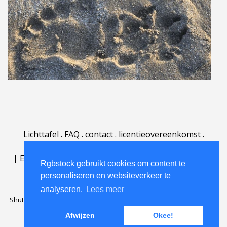
Lichttafel
.
FAQ
.
contact
.
licentieovereenkomst
.
gebruiksovereenkomst
.
over
.
|
English
|
Deutsch
|
Español
|
Polski
|
Português
|
Rgbstock gebruikt cookies om content te
Nederlands
|
personaliseren en websiteverkeer te
analyseren.
Lees meer
Shutterstock official partner of Rgbstock
Saqurai AI official partner of
Rgbstock
Afwijzen
Okee!