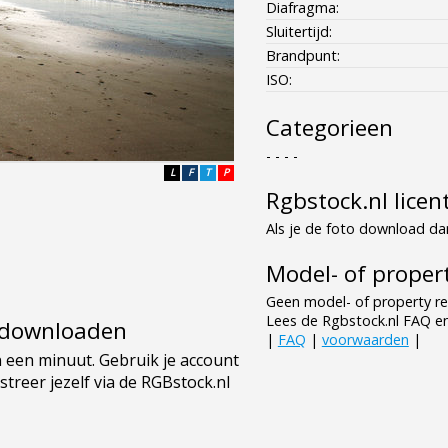
Diafragma:
Sluitertijd:
Brandpunt:
ISO:
Categorieen
- - - -
L
F
T
P
Rgbstock.nl licen
Als je de foto download dan
Model- of propert
Geen model- of property re
Lees de Rgbstock.nl FAQ e
e downloaden
|
FAQ
|
voorwaarden
|