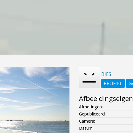
BIES
PROFIEL
G
Afbeeldingseige
Afmetingen:
Gepubliceerd:
Camera:
Datum: