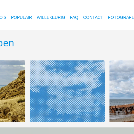
O'S
POPULAIR
WILLEKEURIG
FAQ
CONTACT
FOTOGRAF
epen