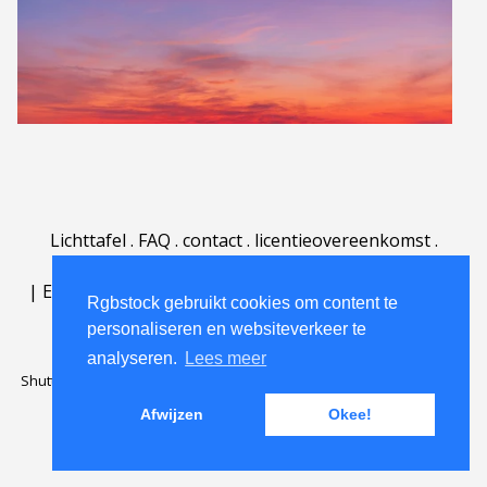
Lichttafel
.
FAQ
.
contact
.
licentieovereenkomst
.
gebruiksovereenkomst
.
over
.
|
English
|
Deutsch
|
Español
|
Polski
|
Português
|
Rgbstock gebruikt cookies om content te
Nederlands
|
personaliseren en websiteverkeer te
analyseren.
Lees meer
Shutterstock official partner of Rgbstock
Saqurai AI official partner of
Rgbstock
Afwijzen
Okee!