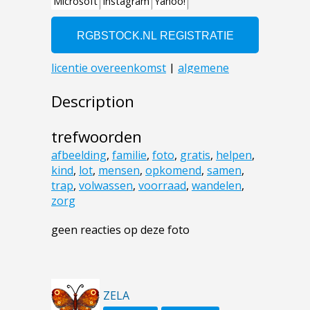
Description
trefwoorden
afbeelding
,
familie
,
foto
,
gratis
,
helpen
,
kind
,
lot
,
mensen
,
opkomend
,
samen
,
trap
,
volwassen
,
voorraad
,
wandelen
,
zorg
geen reacties op deze foto
ZELA