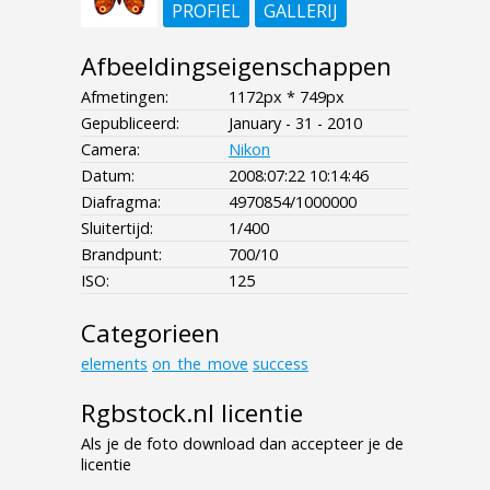
PROFIEL
GALLERIJ
Afbeeldingseigenschappen
Afmetingen:
1172px * 749px
Gepubliceerd:
January - 31 - 2010
Camera:
Nikon
Datum:
2008:07:22 10:14:46
Diafragma:
4970854/1000000
Sluitertijd:
1/400
Brandpunt:
700/10
ISO:
125
Categorieen
elements
on_the_move
success
Rgbstock.nl licentie
Als je de foto download dan accepteer je de
licentie