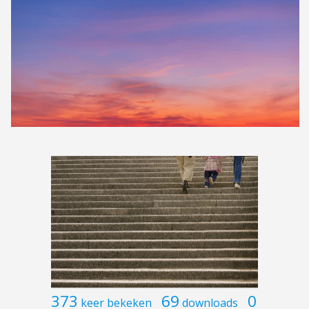
373
69
0
keer bekeken
downloads