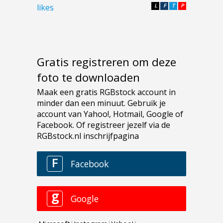
likes
L
F
T
P
Gratis registreren om deze
foto te downloaden