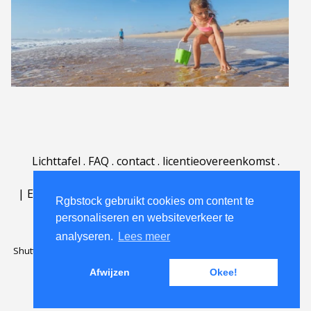
Lichttafel
.
FAQ
.
contact
.
licentieovereenkomst
.
gebruiksovereenkomst
.
over
.
|
English
|
Deutsch
|
Español
|
Polski
|
Português
|
Rgbstock gebruikt cookies om content te
Nederlands
|
personaliseren en websiteverkeer te
analyseren.
Lees meer
Shutterstock official partner of Rgbstock
Saqurai AI official partner of
Rgbstock
Afwijzen
Okee!