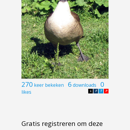
270
6
0
keer bekeken
downloads
likes
L
F
T
P
Gratis registreren om deze