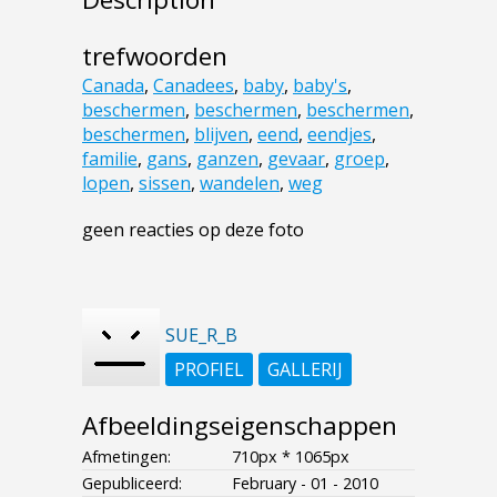
trefwoorden
Canada
,
Canadees
,
baby
,
baby's
,
beschermen
,
beschermen
,
beschermen
,
beschermen
,
blijven
,
eend
,
eendjes
,
familie
,
gans
,
ganzen
,
gevaar
,
groep
,
lopen
,
sissen
,
wandelen
,
weg
geen reacties op deze foto
SUE_R_B
PROFIEL
GALLERIJ
Afbeeldingseigenschappen
Afmetingen:
710px * 1065px
Gepubliceerd:
February - 01 - 2010