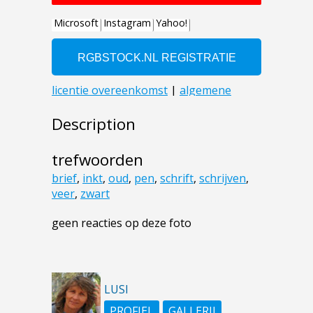
Description
trefwoorden
brief
,
inkt
,
oud
,
pen
,
schrift
,
schrijven
,
veer
,
zwart
geen reacties op deze foto
LUSI
PROFIEL
GALLERIJ