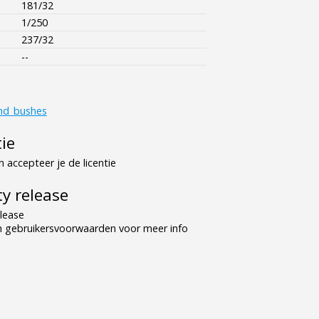
181/32
1/250
237/32
--
nd_bushes
tie
 accepteer je de licentie
y release
lease
n gebruikersvoorwaarden voor meer info