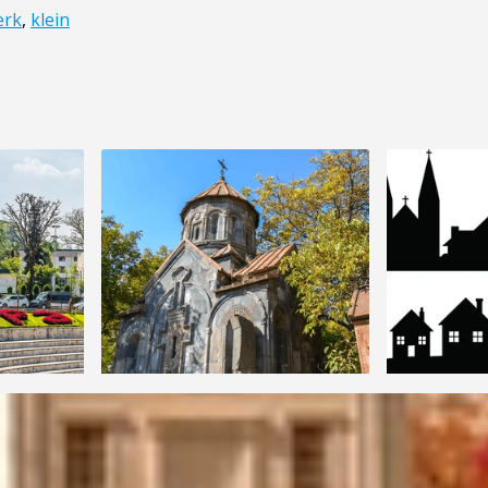
erk
,
klein