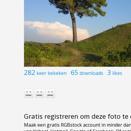
282
65
3
keer bekeken
downloads
likes
Gratis registreren om deze foto t