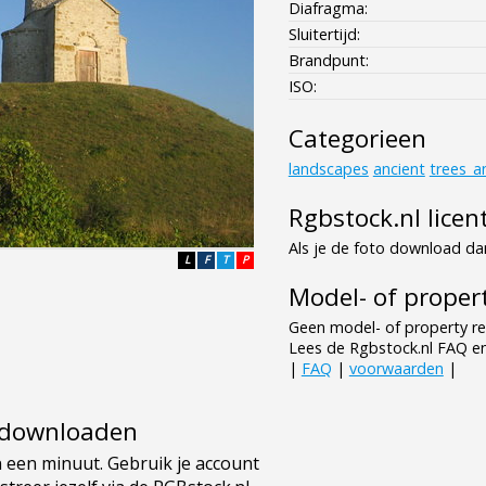
Diafragma:
Sluitertijd:
Brandpunt:
ISO:
Categorieen
landscapes
ancient
trees_a
Rgbstock.nl licen
Als je de foto download dan
L
F
T
P
Model- of propert
Geen model- of property re
Lees de Rgbstock.nl FAQ e
|
FAQ
|
voorwaarden
|
e downloaden