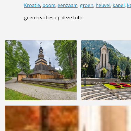
Kroatië
,
boom
,
eenzaam
,
groen
,
heuvel
,
kapel
,
k
geen reacties op deze foto