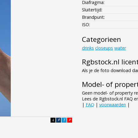
Diafragma:
Sluitertijd:
Brandpunt:
ISO:
Categorieen
drinks
closeups
water
Rgbstock.nl licen
Als je de foto download dan
Model- of propert
Geen model- of property re
Lees de Rgbstock.nl FAQ e
|
FAQ
|
voorwaarden
|
L
F
T
P