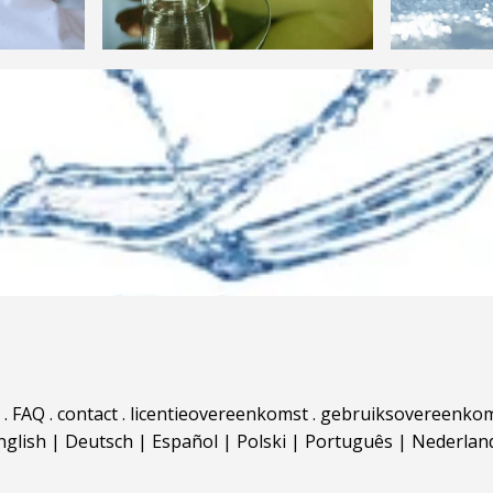
.
FAQ
.
contact
.
licentieovereenkomst
.
gebruiksovereenko
nglish
|
Deutsch
|
Español
|
Polski
|
Português
|
Nederlan