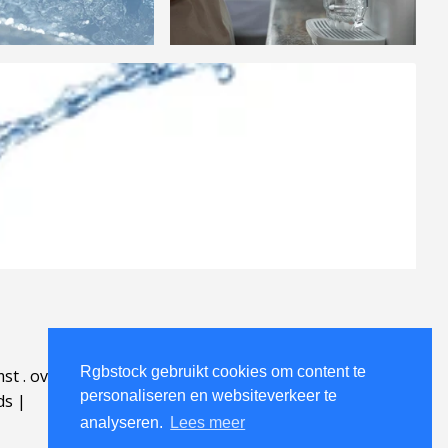
Rgbstock gebruikt cookies om content te
mst
.
over
.
personaliseren en websiteverkeer te
ds
|
analyseren.
Lees meer