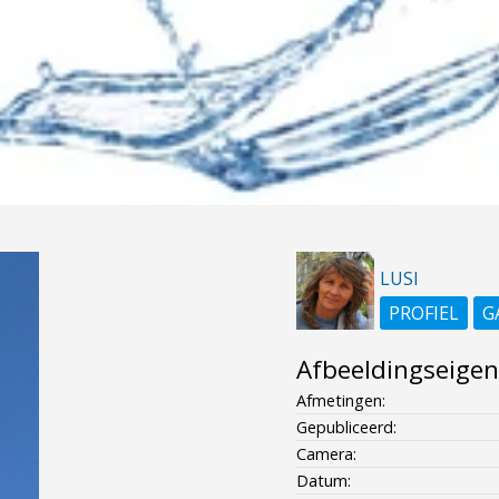
LUSI
PROFIEL
G
Afbeeldingseige
Afmetingen:
Gepubliceerd:
Camera:
Datum: