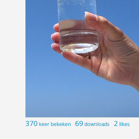
370
69
2
keer bekeken
downloads
likes