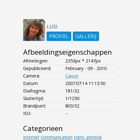
LUSI
PROFIEL
GALLERIJ
Afbeeldingseigenschappen
Afmetingen:
2353px * 2147px
Gepubliceerd:
February - 09 - 2010
Camera:
Canon
Datum:
2007:07:14 11:13:50
Diafragma:
181/32
Sluitertijd:
1/1250
Brandpunt:
803/32
ISO:
--
Categorieen
internet
communication
signs_general