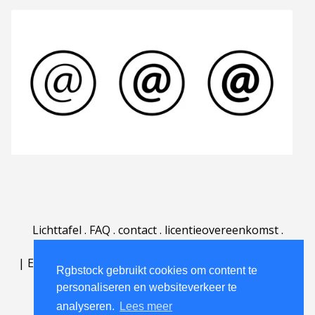
Lichttafel
.
FAQ
.
contact
.
licentieovereenkomst
.
gebruiksovereenkomst
.
over
.
|
English
|
Deutsch
|
Español
|
Polski
|
Português
|
Rgbstock gebruikt cookies om content te
Nederlands
|
personaliseren en websiteverkeer te
analyseren.
Lees meer