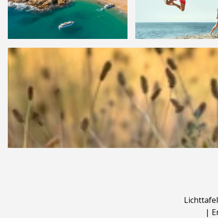
Lichttafel
|
E