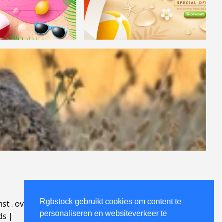
Rgbstock gebruikt cookies om content te
mst
.
over
.
personaliseren en websiteverkeer te
ds
|