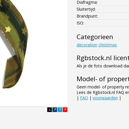
Diafragma:
Sluitertijd:
Brandpunt:
ISO:
Categorieen
decoration
christmas
Rgbstock.nl licen
Als je de foto download dan
Model- of propert
Geen model- of property re
Lees de Rgbstock.nl FAQ e
|
FAQ
|
voorwaarden
|
L
F
T
P