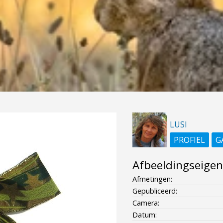
LUSI
PROFIEL
G
Afbeeldingseige
Afmetingen:
Gepubliceerd:
Camera:
Datum: