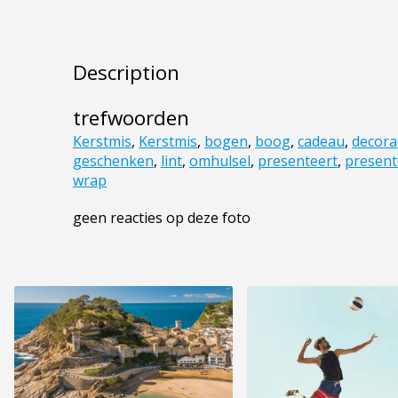
Description
trefwoorden
Kerstmis
,
Kerstmis
,
bogen
,
boog
,
cadeau
,
decora
geschenken
,
lint
,
omhulsel
,
presenteert
,
present
wrap
geen reacties op deze foto