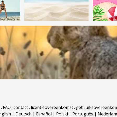
.
FAQ
.
contact
.
licentieovereenkomst
.
gebruiksovereenko
nglish
|
Deutsch
|
Español
|
Polski
|
Português
|
Nederlan