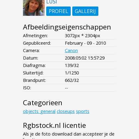
LUSI
PROFIEL
GALLERIJ
Afbeeldingseigenschappen
Afmetingen:
3072px * 2304px
Gepubliceerd:
February - 09 - 2010
Camera:
Canon
Datum:
2008:05:02 15:57:29
Diafragma:
139/32
Sluitertijd:
1/1250
Brandpunt:
662/32
ISO:
--
Categorieen
objects_general
closeups
sports
Rgbstock.nl licentie
Als je de foto download dan accepteer je de