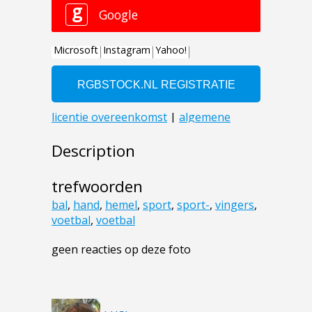
Description
trefwoorden
bal
,
hand
,
hemel
,
sport
,
sport-
,
vingers
,
voetbal
,
voetbal
geen reacties op deze foto