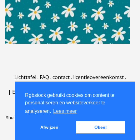
Lichttafel
.
FAQ
.
contact
.
licentieovereenkomst
.
gebruiksovereenkomst
.
over
.
|
English
|
Deutsch
|
Español
|
Polski
|
Português
|
Rgbstock gebruikt cookies om content te
Nederlands
|
personaliseren en websiteverkeer te
analyseren.
Lees meer
Shutterstock official partner of Rgbstock
Saqurai AI official partner of
Rgbstock
Afwijzen
Okee!