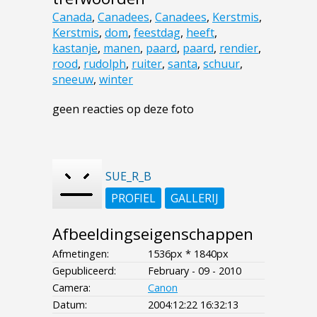
Canada
,
Canadees
,
Canadees
,
Kerstmis
,
Kerstmis
,
dom
,
feestdag
,
heeft
,
kastanje
,
manen
,
paard
,
paard
,
rendier
,
rood
,
rudolph
,
ruiter
,
santa
,
schuur
,
sneeuw
,
winter
geen reacties op deze foto
SUE_R_B
PROFIEL
GALLERIJ
Afbeeldingseigenschappen
Afmetingen:
1536px * 1840px
Gepubliceerd:
February - 09 - 2010
Camera:
Canon
Datum:
2004:12:22 16:32:13