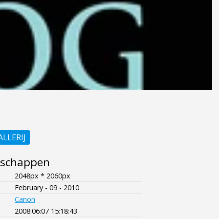
ALLERIJ
nschappen
2048px * 2060px
February - 09 - 2010
Canon
2008:06:07 15:18:43