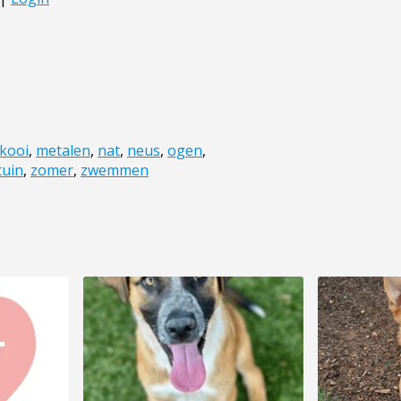
kooi
,
metalen
,
nat
,
neus
,
ogen
,
tuin
,
zomer
,
zwemmen