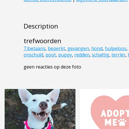
Description
trefwoorden
Tibetaans
,
beperkt
,
gevangen
,
hond
,
hulpeloos
,
onschuld
,
poot
,
puppy
,
redden
,
schattig
,
terriër
,
geen reacties op deze foto