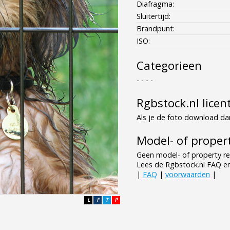
Diafragma:
Sluitertijd:
Brandpunt:
ISO:
Categorieen
- - - -
Rgbstock.nl licen
Als je de foto download dan
Model- of propert
Geen model- of property re
Lees de Rgbstock.nl FAQ e
|
FAQ
|
voorwaarden
|
L
F
T
P