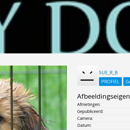
SUE_R_B
PROFIEL
G
Afbeeldingseige
Afmetingen:
Gepubliceerd:
Camera:
Datum: