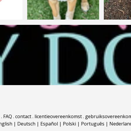
.
FAQ
.
contact
.
licentieovereenkomst
.
gebruiksovereenko
nglish
|
Deutsch
|
Español
|
Polski
|
Português
|
Nederlan