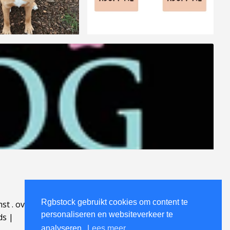
Rgbstock gebruikt cookies om content te
mst
.
over
.
personaliseren en websiteverkeer te
ds
|
analyseren.
Lees meer