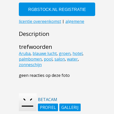
Description
trefwoorden
Aruba
,
blauwe lucht
,
groen
,
hotel
,
palmbomen
,
pool
,
salon
,
water
,
zonneschijn
geen reacties op deze foto
BETACAM
PROFIEL
GALLERIJ