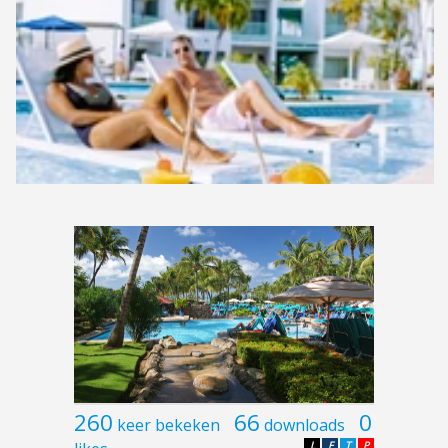
260
66
0
keer bekeken
downloads
L
F
T
P