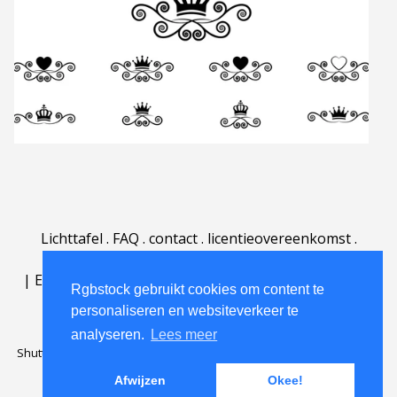
Lichttafel
.
FAQ
.
contact
.
licentieovereenkomst
.
gebruiksovereenkomst
.
over
.
|
English
|
Deutsch
|
Español
|
Polski
|
Português
|
Rgbstock gebruikt cookies om content te
Nederlands
|
personaliseren en websiteverkeer te
analyseren.
Lees meer
Shutterstock official partner of Rgbstock
Saqurai AI official partner of
Rgbstock
Afwijzen
Okee!