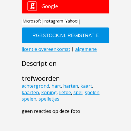
Description
trefwoorden
achtergrond
,
hart
,
harten
,
kaart
,
kaarten
,
koning
,
liefde
,
spel
,
spelen
,
spelen
,
spelletjes
geen reacties op deze foto