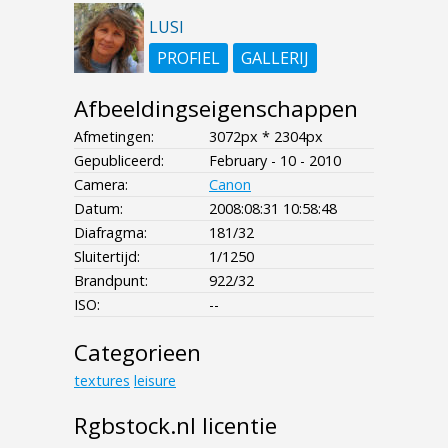
LUSI
PROFIEL
GALLERIJ
Afbeeldingseigenschappen
Afmetingen:
3072px * 2304px
Gepubliceerd:
February - 10 - 2010
Camera:
Canon
Datum:
2008:08:31 10:58:48
Diafragma:
181/32
Sluitertijd:
1/1250
Brandpunt:
922/32
ISO:
--
Categorieen
textures
leisure
Rgbstock.nl licentie