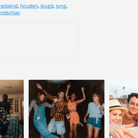
helpend
,
houden
,
jeugd
,
jong
,
endschap