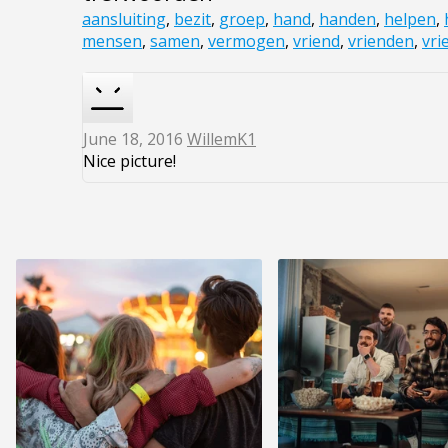
aansluiting
,
bezit
,
groep
,
hand
,
handen
,
helpen
,
mensen
,
samen
,
vermogen
,
vriend
,
vrienden
,
vri
June 18, 2016
WillemK1
Nice picture!