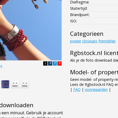
Diafragma:
Sluitertijd:
Brandpunt:
ISO:
Categorieen
power
closeups
friendship
Rgbstock.nl licen
Als je de foto download dan
L
F
T
P
es
Model- of propert
Geen model- of property re
Lees de Rgbstock.nl FAQ e
|
FAQ
|
voorwaarden
|
e downloaden