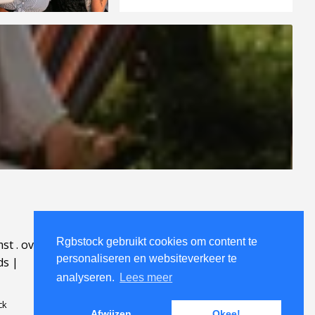
Rgbstock gebruikt cookies om content te
mst
.
over
.
personaliseren en websiteverkeer te
ds
|
analyseren.
Lees meer
ck
Afwijzen
Okee!