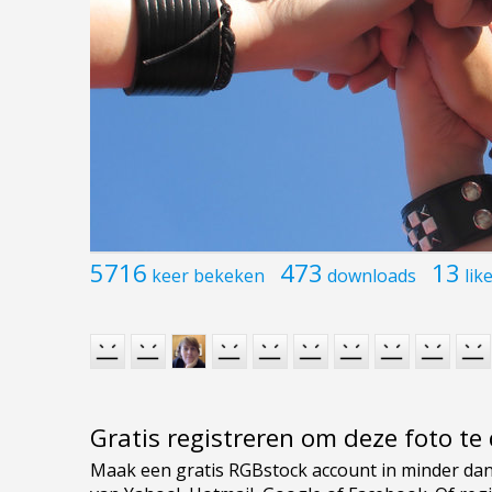
5716
473
13
keer bekeken
downloads
lik
Gratis registreren om deze foto t