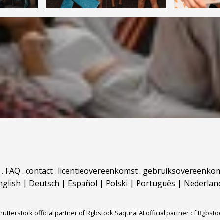
.
FAQ
.
contact
.
licentieovereenkomst
.
gebruiksovereenko
nglish
|
Deutsch
|
Español
|
Polski
|
Português
|
Nederlan
hutterstock official partner of Rgbstock
Saqurai AI official partner of Rgbsto