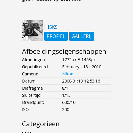
HISKS
PROFIEL
GALLERIJ
Afbeeldingseigenschappen
Afmetingen:
1772px * 1453px
Gepubliceerd:
February - 13 - 2010
Camera:
Nikon
Datum:
2008:01:19 12:53:16
Diafragma:
8/1
Sluitertijd:
1/13
Brandpunt:
600/10
ISO:
200
Categorieen
- - - -