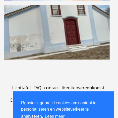
Lichttafel
.
FAQ
.
contact
.
licentieovereenkomst
.
gebruiksovereenkomst
.
over
.
|
English
|
Deutsch
|
Español
|
Polski
|
Português
|
Rgbstock gebruikt cookies om content te
Nederlands
|
personaliseren en websiteverkeer te
analyseren.
Lees meer