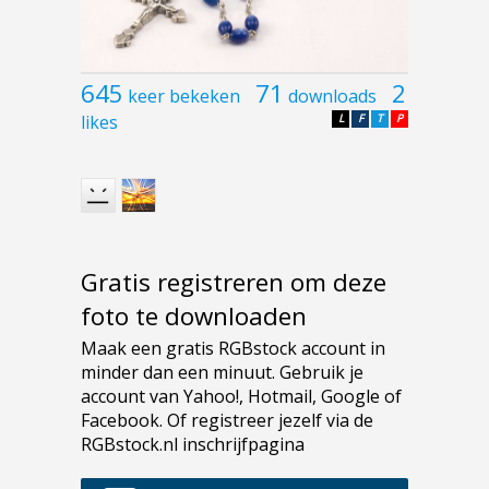
645
71
2
keer bekeken
downloads
likes
L
F
T
P
Gratis registreren om deze
foto te downloaden