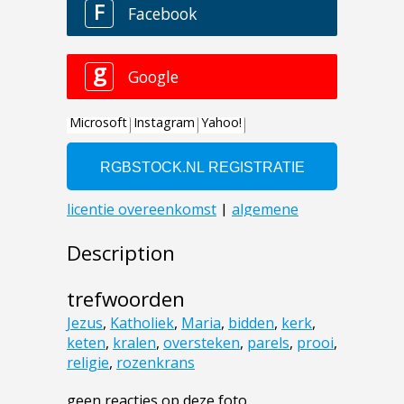
Description
trefwoorden
Jezus
,
Katholiek
,
Maria
,
bidden
,
kerk
,
keten
,
kralen
,
oversteken
,
parels
,
prooi
,
religie
,
rozenkrans
geen reacties op deze foto