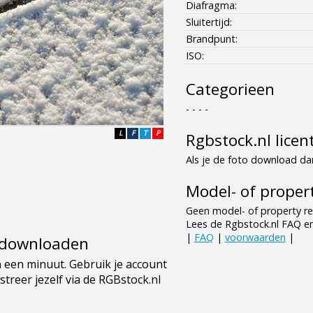
Diafragma:
Sluitertijd:
Brandpunt:
ISO:
Categorieen
- - - -
L
F
T
P
Rgbstock.nl licen
Als je de foto download dan
Model- of propert
Geen model- of property re
Lees de Rgbstock.nl FAQ e
|
FAQ
|
voorwaarden
|
e downloaden