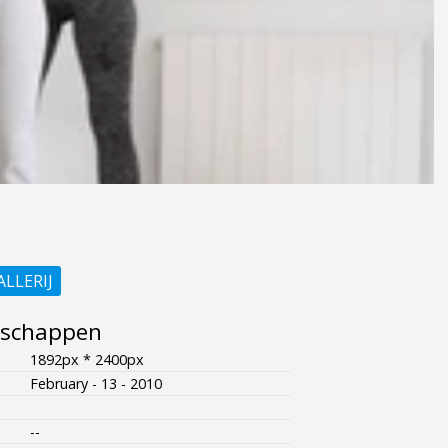
ALLERIJ
nschappen
1892px * 2400px
February - 13 - 2010
--