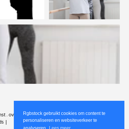
Rgbstock gebruikt cookies om content te
mst
.
over
.
personaliseren en websiteverkeer te
ds
|
analyseren.
Lees meer