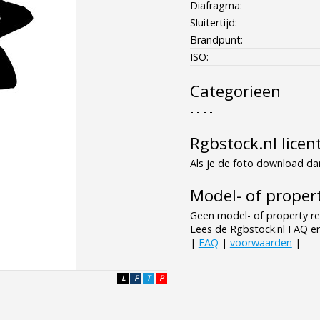
Diafragma:
Sluitertijd:
Brandpunt:
ISO:
Categorieen
- - - -
Rgbstock.nl licen
Als je de foto download dan
Model- of propert
Geen model- of property re
Lees de Rgbstock.nl FAQ e
|
FAQ
|
voorwaarden
|
L
F
T
P