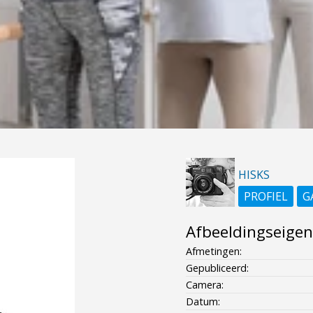
HISKS
PROFIEL
G
Afbeeldingseige
Afmetingen:
Gepubliceerd:
Camera:
Datum: