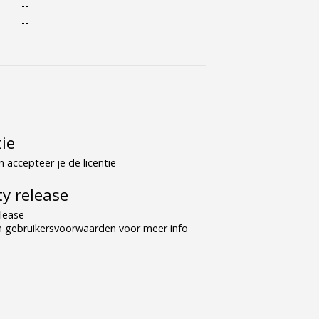
--
--
--
tie
 accepteer je de licentie
y release
lease
n gebruikersvoorwaarden voor meer info