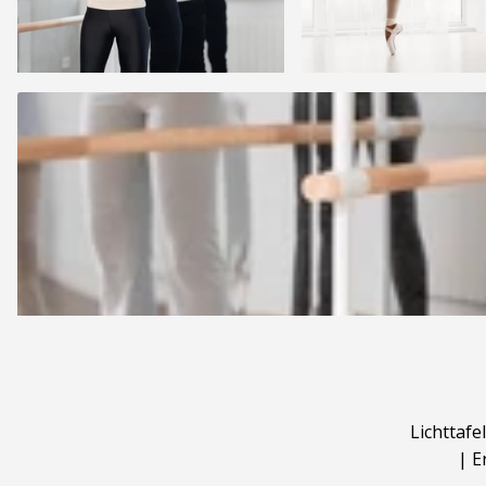
Lichttafel
|
E