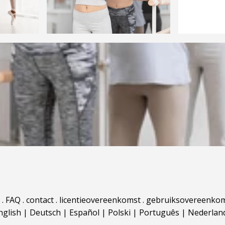
.
FAQ
.
contact
.
licentieovereenkomst
.
gebruiksovereenko
nglish
|
Deutsch
|
Español
|
Polski
|
Português
|
Nederlan