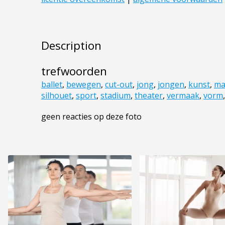
Description
trefwoorden
ballet
,
bewegen
,
cut-out
,
jong
,
jongen
,
kunst
,
ma
silhouet
,
sport
,
stadium
,
theater
,
vermaak
,
vorm
geen reacties op deze foto