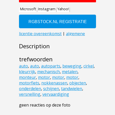
Description
trefwoorden
auto
,
auto
,
autoparts
,
beweging
,
cirkel
,
kleurrijk
,
mechanisch
,
metalen
,
monteur
,
motor
,
motor
,
motor
,
motorfiets
,
nokkenassen
,
objecten
,
onderdelen
,
schijnen
,
tandwielen
,
versnelling
,
vervaardiging
geen reacties op deze foto