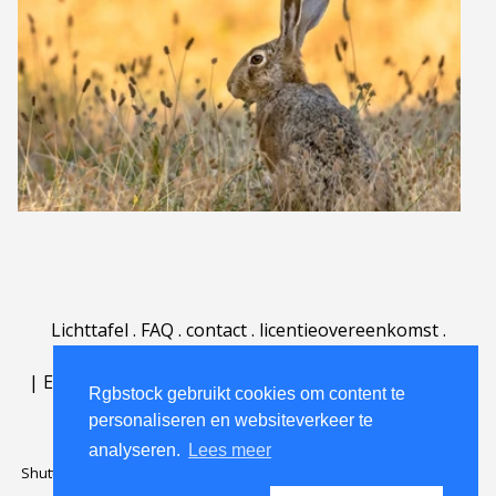
Lichttafel
.
FAQ
.
contact
.
licentieovereenkomst
.
gebruiksovereenkomst
.
over
.
|
English
|
Deutsch
|
Español
|
Polski
|
Português
|
Rgbstock gebruikt cookies om content te
Nederlands
|
personaliseren en websiteverkeer te
analyseren.
Lees meer
Shutterstock official partner of Rgbstock
Saqurai AI official partner of
Rgbstock