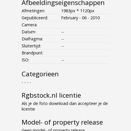
Afbeeldingseigenschappen
Afmetingen:
1983px * 1120px
Gepubliceerd:
February - 06 - 2010
Camera:
Datum:
--
Diafragma:
--
Sluitertijd:
--
Brandpunt:
ISO:
--
Categorieen
- - - -
Rgbstock.nl licentie
Als je de foto download dan accepteer je de
licentie
Model- of property release
Geen model- of property release