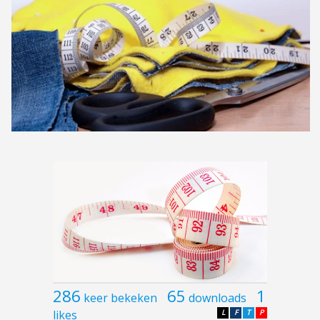
286
65
1
keer bekeken
downloads
likes
L
F
T
P