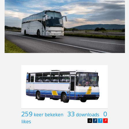
259
33
0
keer bekeken
downloads
likes
L
F
T
P