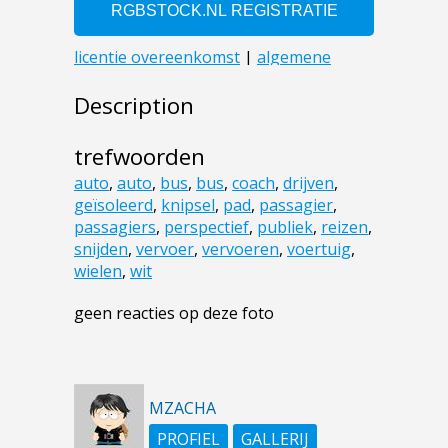
Description
trefwoorden
auto
,
auto
,
bus
,
bus
,
coach
,
drijven
,
geïsoleerd
,
knipsel
,
pad
,
passagier
,
passagiers
,
perspectief
,
publiek
,
reizen
,
snijden
,
vervoer
,
vervoeren
,
voertuig
,
wielen
,
wit
geen reacties op deze foto
MZACHA
PROFIEL
GALLERIJ