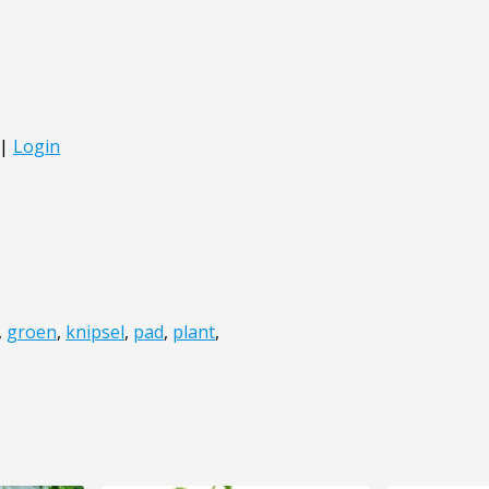
,
groen
,
knipsel
,
pad
,
plant
,