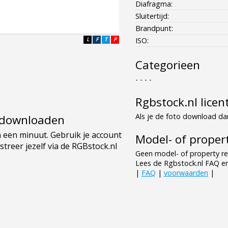
Diafragma:
Sluitertijd:
Brandpunt:
L
F
T
P
ISO:
Categorieen
- - - -
Rgbstock.nl licen
Als je de foto download dan
e downloaden
Model- of propert
Geen model- of property re
Lees de Rgbstock.nl FAQ e
|
FAQ
|
voorwaarden
|