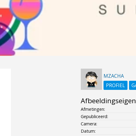
MZACHA
PROFIEL
G
Afbeeldingseige
Afmetingen:
Gepubliceerd:
Camera:
Datum: