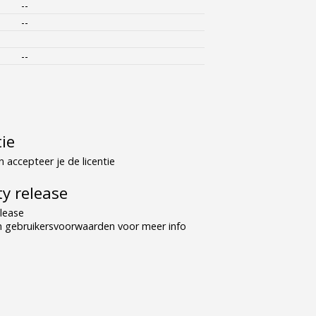
--
--
--
tie
 accepteer je de licentie
y release
lease
n gebruikersvoorwaarden voor meer info