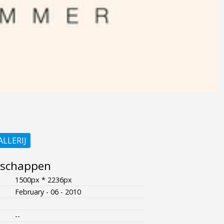
ALLERIJ
nschappen
1500px * 2236px
February - 06 - 2010
--