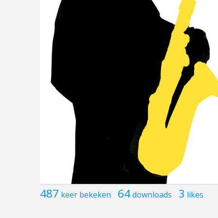
487
64
3
keer bekeken
downloads
likes