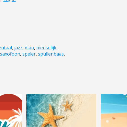
entaal
,
jazz
,
man
,
menselijk
,
saxofoon
,
speler
,
spullenbaas
,