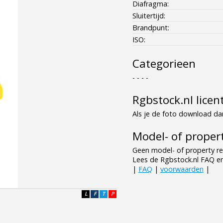
Diafragma:
Sluitertijd:
Brandpunt:
ISO:
Categorieen
- - - -
Rgbstock.nl licen
Als je de foto download dan
Model- of propert
Geen model- of property re
Lees de Rgbstock.nl FAQ e
|
FAQ
|
voorwaarden
|
L
F
T
P