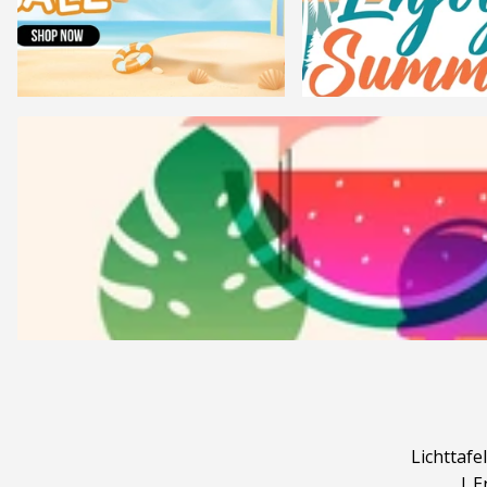
Lichttafel
|
E