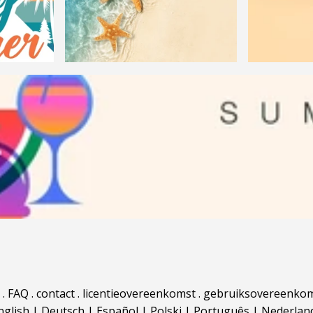
.
FAQ
.
contact
.
licentieovereenkomst
.
gebruiksovereenko
nglish
|
Deutsch
|
Español
|
Polski
|
Português
|
Nederlan