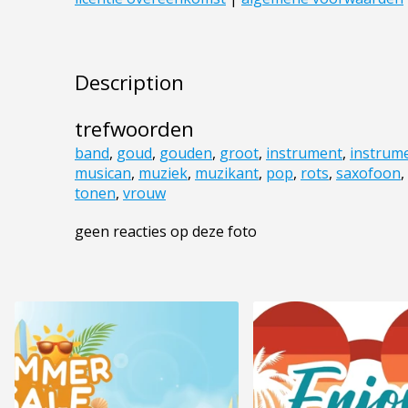
Description
trefwoorden
band
,
goud
,
gouden
,
groot
,
instrument
,
instrum
musican
,
muziek
,
muzikant
,
pop
,
rots
,
saxofoon
,
tonen
,
vrouw
geen reacties op deze foto