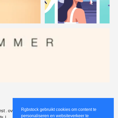
Rgbstock gebruikt cookies om content te
mst
.
over
.
personaliseren en websiteverkeer te
ds
|