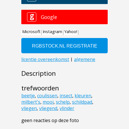
Description
trefwoorden
beetje
,
coulissen
,
insect
,
kleuren
,
milbert's
,
mooi
,
schelp
,
schildpad
,
vliegen
,
vliegend
,
vlinder
geen reacties op deze foto