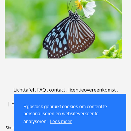
Lichttafel
.
FAQ
.
contact
.
licentieovereenkomst
.
gebruiksovereenkomst
.
over
.
|
English
|
Deutsch
|
Español
|
Polski
|
Português
|
Rgbstock gebruikt cookies om content te
Nederlands
|
personaliseren en websiteverkeer te
analyseren.
Lees meer
Shutterstock official partner of Rgbstock
Saqurai AI official partner of