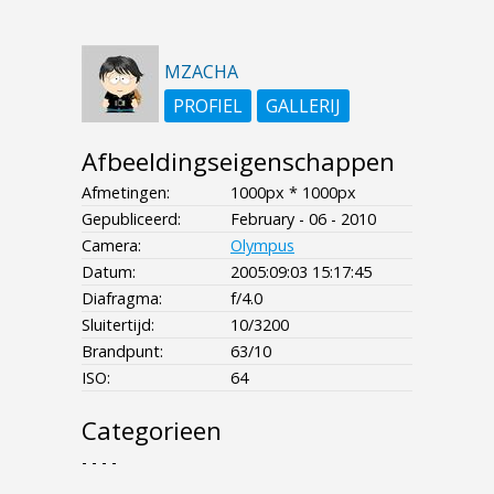
MZACHA
PROFIEL
GALLERIJ
Afbeeldingseigenschappen
Afmetingen:
1000px * 1000px
Gepubliceerd:
February - 06 - 2010
Camera:
Olympus
Datum:
2005:09:03 15:17:45
Diafragma:
f/4.0
Sluitertijd:
10/3200
Brandpunt:
63/10
ISO:
64
Categorieen
- - - -