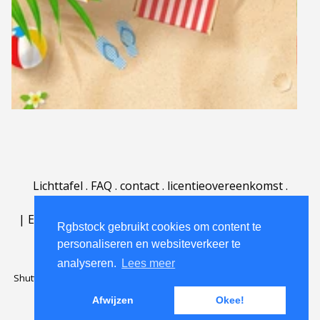
Lichttafel
.
FAQ
.
contact
.
licentieovereenkomst
.
gebruiksovereenkomst
.
over
.
|
English
|
Deutsch
|
Español
|
Polski
|
Português
|
Rgbstock gebruikt cookies om content te
Nederlands
|
personaliseren en websiteverkeer te
analyseren.
Lees meer
Shutterstock official partner of Rgbstock
Saqurai AI official partner of
Rgbstock
Afwijzen
Okee!