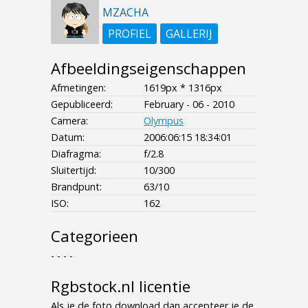
MZACHA
PROFIEL
GALLERIJ
Afbeeldingseigenschappen
Afmetingen:
1619px * 1316px
Gepubliceerd:
February - 06 - 2010
Camera:
Olympus
Datum:
2006:06:15 18:34:01
Diafragma:
f/2.8
Sluitertijd:
10/300
Brandpunt:
63/10
ISO:
162
Categorieen
- - - -
Rgbstock.nl licentie
Als je de foto download dan accepteer je de