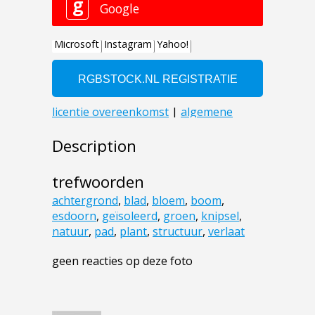
Description
trefwoorden
achtergrond
,
blad
,
bloem
,
boom
,
esdoorn
,
geïsoleerd
,
groen
,
knipsel
,
natuur
,
pad
,
plant
,
structuur
,
verlaat
geen reacties op deze foto