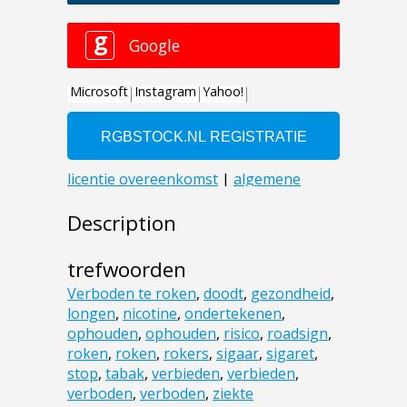
Description
trefwoorden
Verboden te roken
,
doodt
,
gezondheid
,
longen
,
nicotine
,
ondertekenen
,
ophouden
,
ophouden
,
risico
,
roadsign
,
roken
,
roken
,
rokers
,
sigaar
,
sigaret
,
stop
,
tabak
,
verbieden
,
verbieden
,
verboden
,
verboden
,
ziekte