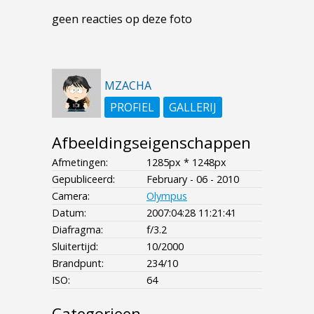
geen reacties op deze foto
MZACHA
PROFIEL
GALLERIJ
Afbeeldingseigenschappen
Afmetingen:
1285px * 1248px
Gepubliceerd:
February - 06 - 2010
Camera:
Olympus
Datum:
2007:04:28 11:21:41
Diafragma:
f/3.2
Sluitertijd:
10/2000
Brandpunt:
234/10
ISO:
64
Categorieen