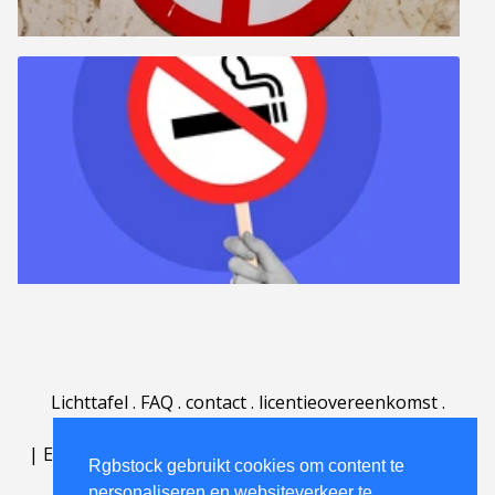
Lichttafel
.
FAQ
.
contact
.
licentieovereenkomst
.
gebruiksovereenkomst
.
over
.
|
English
|
Deutsch
|
Español
|
Polski
|
Português
|
Rgbstock gebruikt cookies om content te
Nederlands
|
personaliseren en websiteverkeer te