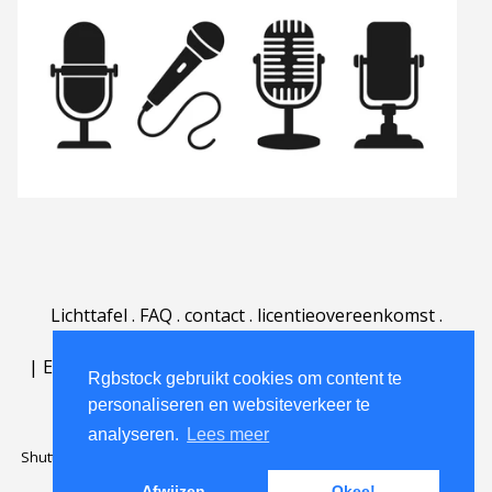
Lichttafel
.
FAQ
.
contact
.
licentieovereenkomst
.
gebruiksovereenkomst
.
over
.
|
English
|
Deutsch
|
Español
|
Polski
|
Português
|
Rgbstock gebruikt cookies om content te
Nederlands
|
personaliseren en websiteverkeer te
analyseren.
Lees meer
Shutterstock official partner of Rgbstock
Saqurai AI official partner of
Rgbstock
Afwijzen
Okee!