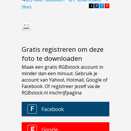
likes
L
F
T
P
Gratis registreren om deze
foto te downloaden