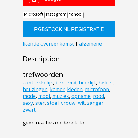
Description
trefwoorden
aantrekkelijk
,
beroemd
,
heerlijk
,
helder
,
het zingen
,
kamer
,
kleden
,
microfoon
,
mode
,
mooi
,
muziek
,
opname
,
rood
,
sexy
,
ster
,
stoel
,
vrouw
,
wit
,
zanger
,
zwart
geen reacties op deze foto