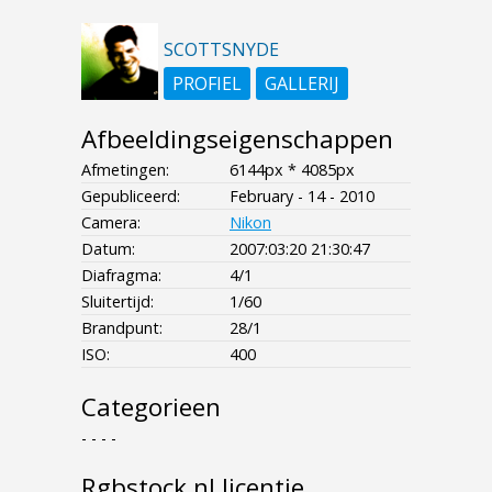
SCOTTSNYDE
PROFIEL
GALLERIJ
Afbeeldingseigenschappen
Afmetingen:
6144px * 4085px
Gepubliceerd:
February - 14 - 2010
Camera:
Nikon
Datum:
2007:03:20 21:30:47
Diafragma:
4/1
Sluitertijd:
1/60
Brandpunt:
28/1
ISO:
400
Categorieen
- - - -
Rgbstock.nl licentie