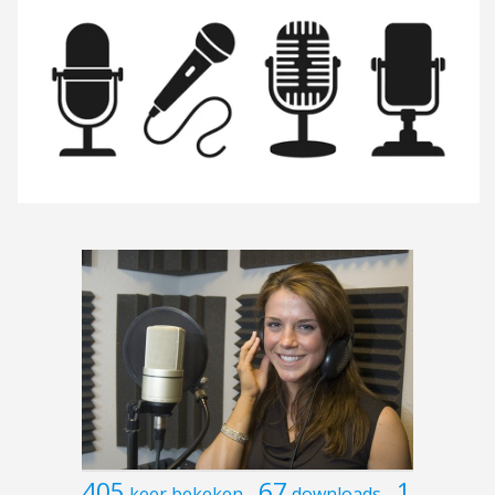
405
67
1
keer bekeken
downloads