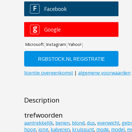
Description
trefwoorden
aantrekkelijk
,
benen
,
blond
,
dus
,
evenwicht
,
gebr
hoog
,
jong
,
kalveren
,
kruispunt
,
mode
,
model
,
m