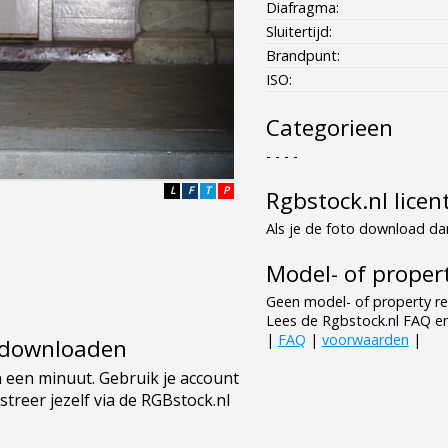
Diafragma:
Sluitertijd:
Brandpunt:
ISO:
Categorieen
- - - -
L
F
T
P
Rgbstock.nl licen
Als je de foto download dan
Model- of propert
Geen model- of property re
Lees de Rgbstock.nl FAQ e
|
FAQ
|
voorwaarden
|
e downloaden