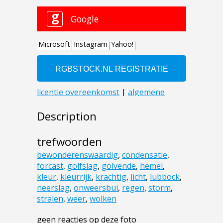
Description
trefwoorden
bewonderenswaardig
,
condensatie
,
forcast
,
golfslag
,
golvende
,
hemel
,
kleur
,
kleurrijk
,
krachtig
,
licht
,
lubbock
,
neerslag
,
onweersbui
,
regen
,
storm
,
stralen
,
weer
,
wolken
geen reacties op deze foto