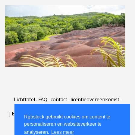
Lichttafel
.
FAQ
.
contact
.
licentieovereenkomst
.
gebruiksovereenkomst
.
over
.
|
English
|
Deutsch
|
Español
|
Polski
|
Português
|
Rgbstock gebruikt cookies om content te
Nederlands
|
personaliseren en websiteverkeer te
analyseren.
Lees meer