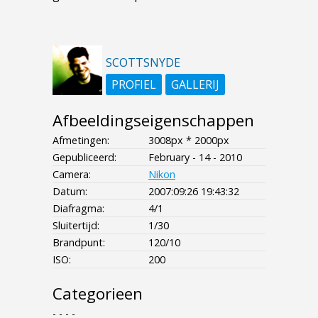
SCOTTSNYDE
PROFIEL
GALLERIJ
Afbeeldingseigenschappen
Afmetingen:
3008px * 2000px
Gepubliceerd:
February - 14 - 2010
Camera:
Nikon
Datum:
2007:09:26 19:43:32
Diafragma:
4/1
Sluitertijd:
1/30
Brandpunt:
120/10
ISO:
200
Categorieen
- - - -