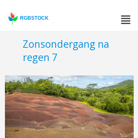
RGBSTOCK
Zonsondergang na
regen 7