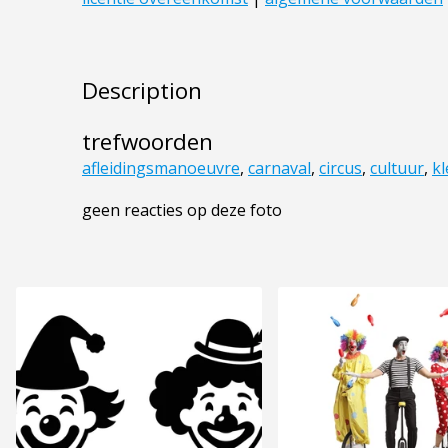
Description
trefwoorden
afleidingsmanoeuvre
,
carnaval
,
circus
,
cultuur
,
kl
geen reacties op deze foto