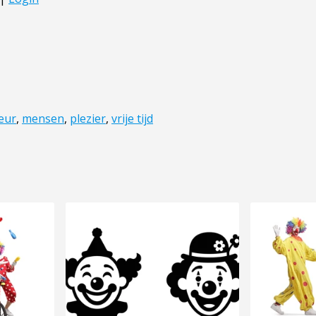
eur
,
mensen
,
plezier
,
vrije tijd