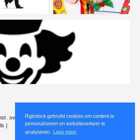
Rgbstock gebruikt cookies om content te
mst
.
over
.
personaliseren en websiteverkeer te
ds
|
analyseren.
Lees meer