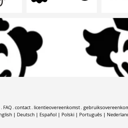
.
FAQ
.
contact
.
licentieovereenkomst
.
gebruiksovereenko
nglish
|
Deutsch
|
Español
|
Polski
|
Português
|
Nederlan