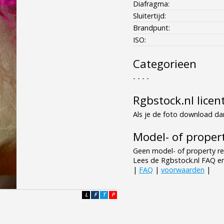
Diafragma:
Sluitertijd:
Brandpunt:
ISO:
Categorieen
- - - -
Rgbstock.nl licen
Als je de foto download dan
Model- of propert
Geen model- of property re
Lees de Rgbstock.nl FAQ e
|
FAQ
|
voorwaarden
|
L
F
T
P