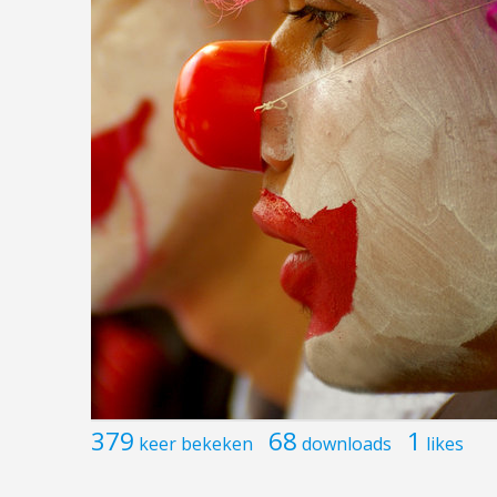
379
68
1
keer bekeken
downloads
likes