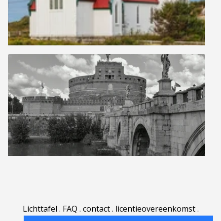
Lichttafel
.
FAQ
.
contact
.
licentieovereenkomst
.
gebruiksovereenkomst
.
over
.