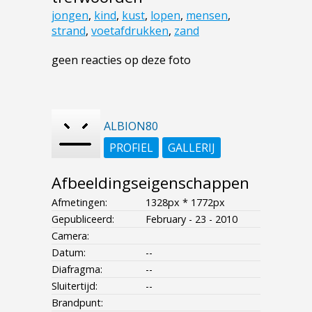
jongen
,
kind
,
kust
,
lopen
,
mensen
,
strand
,
voetafdrukken
,
zand
geen reacties op deze foto
ALBION80
PROFIEL
GALLERIJ
Afbeeldingseigenschappen
Afmetingen:
1328px * 1772px
Gepubliceerd:
February - 23 - 2010
Camera:
Datum:
--
Diafragma:
--
Sluitertijd:
--
Brandpunt: