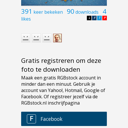
391
90
4
keer bekeken
downloads
likes
L
F
T
P
Gratis registreren om deze
foto te downloaden