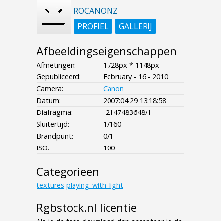
ROCANONZ
PROFIEL
GALLERIJ
Afbeeldingseigenschappen
Afmetingen:
1728px * 1148px
Gepubliceerd:
February - 16 - 2010
Camera:
Canon
Datum:
2007:04:29 13:18:58
Diafragma:
-2147483648/1
Sluitertijd:
1/160
Brandpunt:
0/1
ISO:
100
Categorieen
textures
playing_with_light
Rgbstock.nl licentie