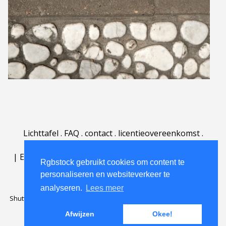
Lichttafel
.
FAQ
.
contact
.
licentieovereenkomst
.
gebruiksovereenkomst
.
over
.
|
English
|
Deutsch
|
Español
|
Polski
|
Português
|
Rgbstock gebruikt cookies om content te
Nederlands
|
personaliseren en websiteverkeer te
analyseren.
Lees meer
Shutterstock official partner of Rgbstock
Saqurai AI official partner of
Rgbstock
Afwijzen
Okee!