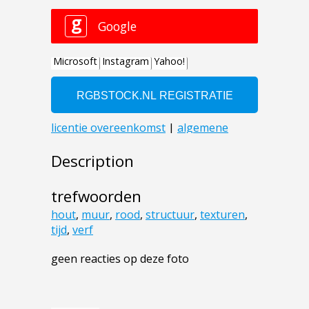
Description
trefwoorden
hout
,
muur
,
rood
,
structuur
,
texturen
,
tijd
,
verf
geen reacties op deze foto