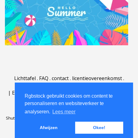
Lichttafel
.
FAQ
.
contact
.
licentieovereenkomst
.
gebruiksovereenkomst
.
over
.
|
English
|
Deutsch
|
Español
|
Polski
|
Português
|
Rgbstock gebruikt cookies om content te
Nederlands
|
personaliseren en websiteverkeer te
analyseren.
Lees meer
Shutterstock official partner of Rgbstock
Saqurai AI official partner of
Rgbstock
Afwijzen
Okee!