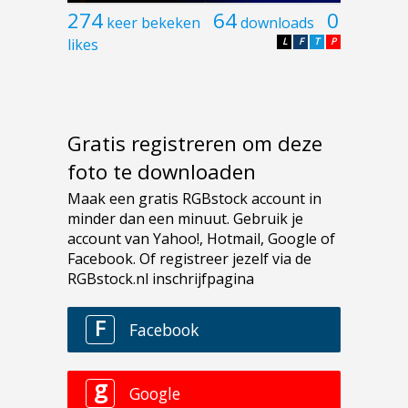
274
64
0
keer bekeken
downloads
likes
L
F
T
P
Gratis registreren om deze
foto te downloaden